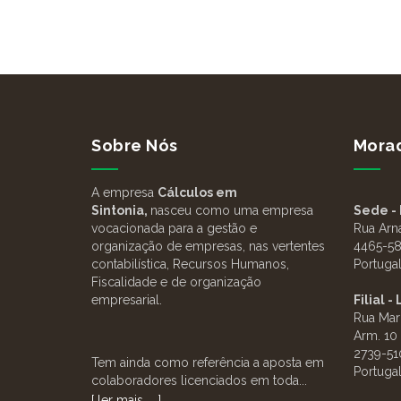
Sobre Nós
Mora
A empresa
Cálculos em
Sintonia,
nasceu como uma empresa
Sede - 
vocacionada para a gestão e
Rua Arn
organização de empresas, nas vertentes
4465-58
contabilística, Recursos Humanos,
Portuga
Fiscalidade e de organização
empresarial.
Filial -
Rua Mar
Arm. 10
2739-51
Tem ainda como referência a aposta em
Portuga
colaboradores licenciados em toda...
[ ler mais ... ]