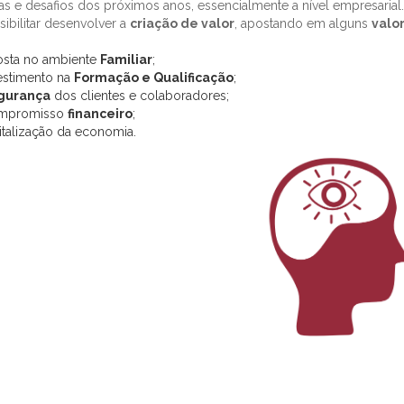
as e desafios dos próximos anos, essencialmente a nível empresari
sibilitar desenvolver a
criação de valor
, apostando em alguns
valo
sta no ambiente
Familiar
;
estimento na
Formação e Qualificação
;
gurança
dos clientes e colaboradores;
mpromisso
financeiro
;
italização da economia.