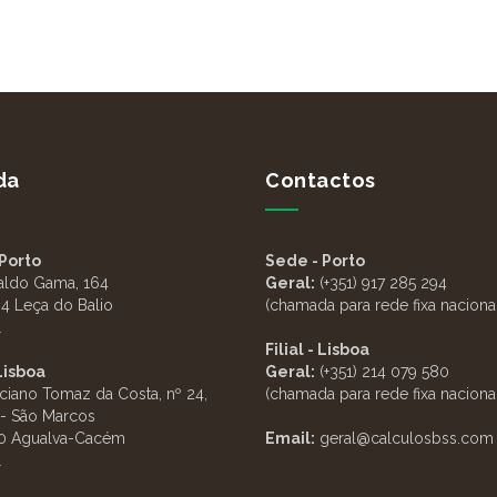
da
Contactos
Porto
Sede - Porto
aldo Gama, 164
Geral:
(+351) 917 285 294
4 Leça do Balio
(chamada para rede fixa naciona
l
Filial - Lisboa
 Lisboa
Geral:
(+351) 214 079 580
ciano Tomaz da Costa, nº 24,
(chamada para rede fixa naciona
 - São Marcos
0 Agualva-Cacém
Email:
geral@calculosbss.co
l